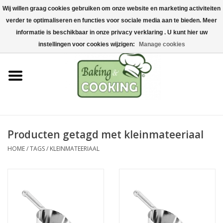
Wij willen graag cookies gebruiken om onze website en marketing activiteiten
Home
verder te optimaliseren en functies voor sociale media aan te bieden. Meer
0 Artikelen - €0,00
informatie is beschikbaar in onze privacy verklaring . U kunt hier uw
Bak-& kookgerei
instellingen voor cookies wijzigen:
Manage cookies
Machines & onderdelen
Chocolade & ijsbereiding
RVS/Inox
Producten getagd met kleinmateeriaal
HOME
/
TAGS
/
KLEINMATEERIAAL
Hygiëne & opslag
Grondstoffen & Presentatie
Acties