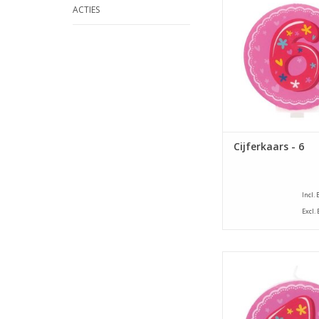
TOEVOEGEN AAN WI
ACTIES
Cijferkaars - 6
Incl.
Excl.
Lily Deco cijferka
TOEVOEGEN AAN WI