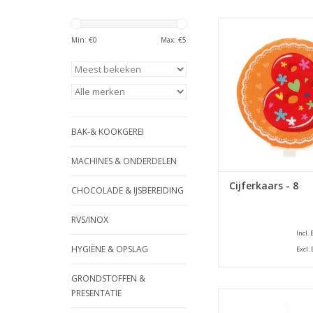
Lily Deco cijferka
Min: €
0
Max: €
5
TOEVOEGEN AAN WI
BAK-& KOOKGEREI
MACHINES & ONDERDELEN
Cijferkaars - 8
CHOCOLADE & IJSBEREIDING
RVS/INOX
Incl.
HYGIËNE & OPSLAG
Excl.
GRONDSTOFFEN &
PRESENTATIE
Lily Deco cijferka