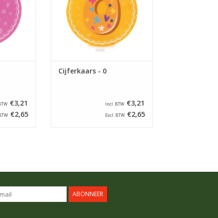
Cijferkaars - 0
€3,21
€3,21
 BTW
Incl. BTW
€2,65
€2,65
 BTW
Excl. BTW
ABONNEER