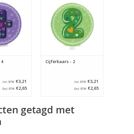
N WINKELWAGEN
TOEVOEGEN AAN WINKELWAGEN
 4
Cijferkaars - 2
€3,21
€3,21
Incl. BTW
Incl. BTW
€2,65
€2,65
Excl. BTW
Excl. BTW
cten getagd met
n