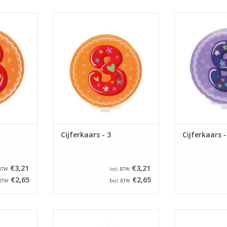
ars - 8
Lily Deco cijferkaars - 3
Lily Deco ci
NKELWAGEN
TOEVOEGEN AAN WINKELWAGEN
TOEVOEGEN AA
Cijferkaars - 3
Cijferkaars -
€3,21
€3,21
 BTW
Incl. BTW
€2,65
€2,65
 BTW
Excl. BTW
ars - 6
Lily Deco cijferkaars - 5
Lily Deco ci