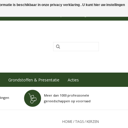
rmatie is beschikbaar in onze privacy verklaring . U kunt hier uw instellingen
0 Artikelen - €0,00
Mijn account / Registreren
Grondstoffen & Presentatie
Acties
Meer dan 1000 professionele
dingen
gereedschappen op voorraad
HOME
/
TAGS
/
KERZEN