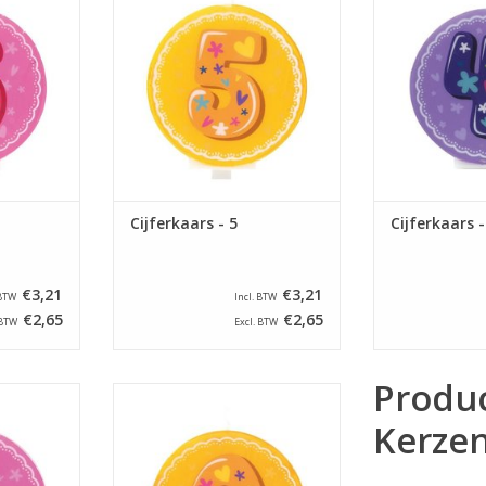
NKELWAGEN
TOEVOEGEN AAN WINKELWAGEN
TOEVOEGEN AA
Cijferkaars - 5
Cijferkaars -
€3,21
€3,21
 BTW
Incl. BTW
€2,65
€2,65
 BTW
Excl. BTW
Produ
ars - 1
Lily Deco cijferkaars - 0
Kerze
NKELWAGEN
TOEVOEGEN AAN WINKELWAGEN