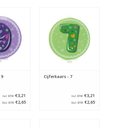
jferkaars - 9
Lily Deco cijferkaars - 7
N WINKELWAGEN
TOEVOEGEN AAN WINKELWAGEN
 9
Cijferkaars - 7
€3,21
€3,21
Incl. BTW
Incl. BTW
€2,65
€2,65
Excl. BTW
Excl. BTW
jferkaars - 4
Lily Deco cijferkaars - 2