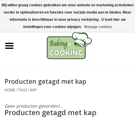
Wij willen graag cookies gebruiken om onze website en marketing activiteiten
Home
verder te optimaliseren en functies voor sociale media aan te bieden. Meer
0 Artikelen - €0,00
informatie is beschikbaar in onze privacy verklaring . U kunt hier uw
Bak-& kookgerei
instellingen voor cookies wijzigen:
Manage cookies
Machines & onderdelen
Chocolade & ijsbereiding
RVS/Inox
Producten getagd met kap
HOME
/
TAGS
/
KAP
Hygiëne & opslag
Geen producten gevonden!...
Grondstoffen & Presentatie
Producten getagd met kap
Acties