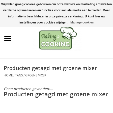
Wij willen graag cookies gebruiken om onze website en marketing activiteiten
Home
verder te optimaliseren en functies voor sociale media aan te bieden. Meer
0 Artikelen - €0,00
informatie is beschikbaar in onze privacy verklaring . U kunt hier uw
Bak-& kookgerei
instellingen voor cookies wijzigen:
Manage cookies
Machines & onderdelen
Chocolade & ijsbereiding
RVS/Inox
Producten getagd met groene mixer
HOME
/
TAGS
/
GROENE MIXER
Hygiëne & opslag
Geen producten gevonden!...
Grondstoffen & Presentatie
Producten getagd met groene mixer
Acties