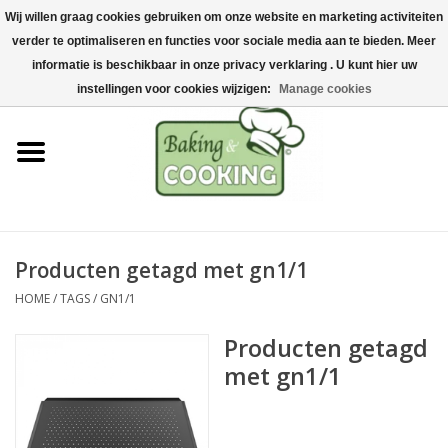
Wij willen graag cookies gebruiken om onze website en marketing activiteiten
Home
verder te optimaliseren en functies voor sociale media aan te bieden. Meer
0 Artikelen - €0,00
informatie is beschikbaar in onze privacy verklaring . U kunt hier uw
Bak-& kookgerei
instellingen voor cookies wijzigen:
Manage cookies
Machines & onderdelen
Chocolade & ijsbereiding
RVS/Inox
Producten getagd met gn1/1
HOME
/
TAGS
/
GN1/1
Hygiëne & opslag
Producten getagd
Grondstoffen & Presentatie
met gn1/1
Acties