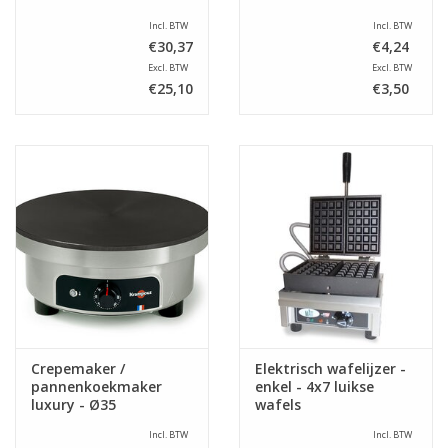
Incl. BTW
Incl. BTW
€30,37
€4,24
Excl. BTW
Excl. BTW
€25,10
€3,50
Crepemaker /
Elektrisch wafelijzer -
pannenkoekmaker
enkel - 4x7 luikse
luxury - Ø35
wafels
Incl. BTW
Incl. BTW