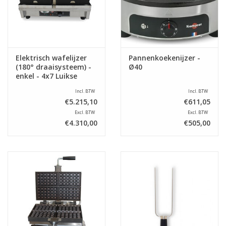
Elektrisch wafelijzer
Pannenkoekenijzer -
(180° draaisysteem) -
Ø40
enkel - 4x7 Luikse
wafels
Incl. BTW
Incl. BTW
€5.215,10
€611,05
Excl. BTW
Excl. BTW
€4.310,00
€505,00