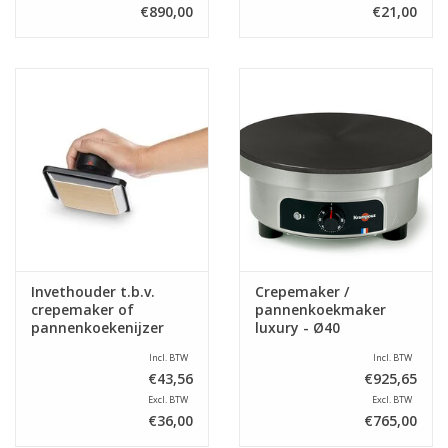
€890,00
€21,00
Invethouder t.b.v.
Crepemaker /
crepemaker of
pannenkoekmaker
pannenkoekenijzer
luxury - Ø40
Incl. BTW
Incl. BTW
€43,56
€925,65
Excl. BTW
Excl. BTW
€36,00
€765,00