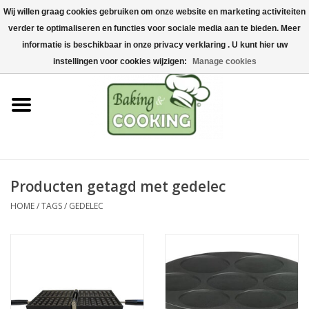
Wij willen graag cookies gebruiken om onze website en marketing activiteiten
Home
verder te optimaliseren en functies voor sociale media aan te bieden. Meer
0 Artikelen - €0,00
informatie is beschikbaar in onze privacy verklaring . U kunt hier uw
Bak-& kookgerei
instellingen voor cookies wijzigen:
Manage cookies
Machines & onderdelen
Chocolade & ijsbereiding
RVS/Inox
Producten getagd met gedelec
HOME
/
TAGS
/
GEDELEC
Hygiëne & opslag
Grondstoffen & Presentatie
Acties