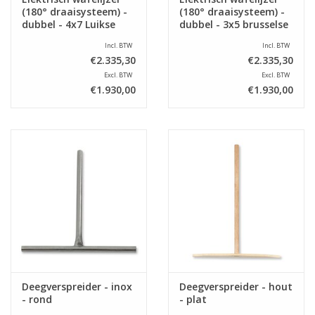
(180° draaisysteem) -
(180° draaisysteem) -
dubbel - 4x7 Luikse
dubbel - 3x5 brusselse
wafels
wafels
Incl. BTW
Incl. BTW
€2.335,30
€2.335,30
Excl. BTW
Excl. BTW
€1.930,00
€1.930,00
Deegverspreider - inox
Deegverspreider - hout
- rond
- plat