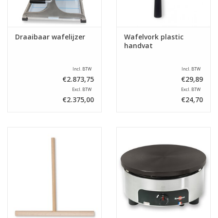
Draaibaar wafelijzer
Wafelvork plastic
handvat
Incl. BTW
Incl. BTW
€2.873,75
€29,89
Excl. BTW
Excl. BTW
€2.375,00
€24,70