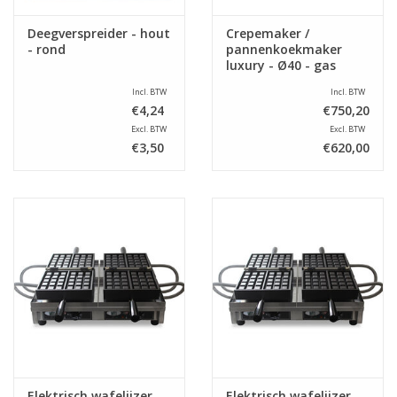
Deegverspreider - hout
Crepemaker /
- rond
pannenkoekmaker
luxury - Ø40 - gas
Incl. BTW
Incl. BTW
€4,24
€750,20
Excl. BTW
Excl. BTW
€3,50
€620,00
Elektrisch wafelijzer
Elektrisch wafelijzer