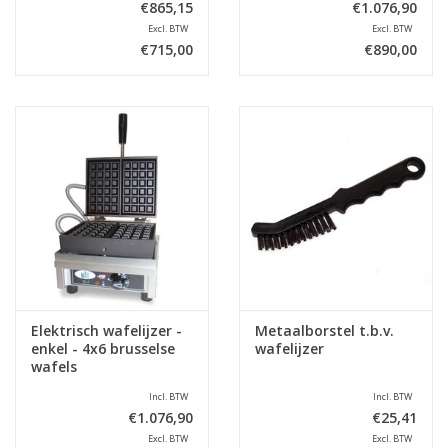
€865,15
€1.076,90
Excl. BTW
Excl. BTW
€715,00
€890,00
Elektrisch wafelijzer -
Metaalborstel t.b.v.
enkel - 4x6 brusselse
wafelijzer
wafels
Incl. BTW
Incl. BTW
€1.076,90
€25,41
Excl. BTW
Excl. BTW