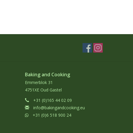
Baking and Cooking
Emmerblok 31
4751XE Oud Gastel
+31 (0)165 44 02 09
info@bakingandcooking.eu
+31 (0)6 518 900 24