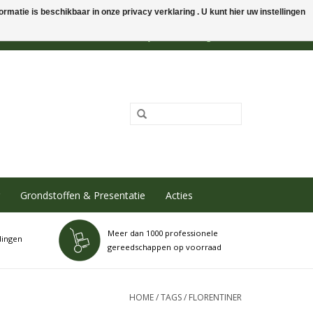
rmatie is beschikbaar in onze privacy verklaring . U kunt hier uw instellingen
0 Artikelen - €0,00
Mijn account / Registreren
Grondstoffen & Presentatie
Acties
Meer dan 1000 professionele
dingen
gereedschappen op voorraad
HOME
/
TAGS
/
FLORENTINER