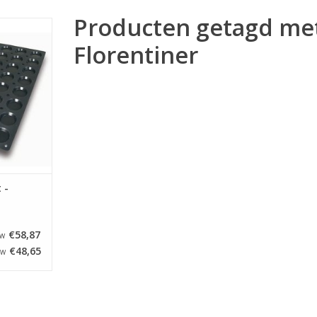
Producten getagd me
met een
600 mm. De
Florentiner
 florentiner
eter van 62
an 12 mm.
NKELWAGEN
 -
€58,87
TW
€48,65
TW