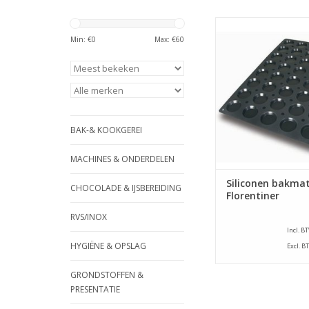
Siliconen bakmat 
afmeting van 400 x 
Min: €
0
Max: €
60
mat is voorzien van 40
vormen met een diam
mm en een hoogte v
TOEVOEGEN AAN WI
BAK-& KOOKGEREI
MACHINES & ONDERDELEN
Siliconen bakmat
CHOCOLADE & IJSBEREIDING
Florentiner
RVS/INOX
Incl. B
HYGIËNE & OPSLAG
Excl. B
GRONDSTOFFEN &
PRESENTATIE