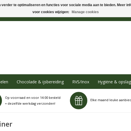
verder te optimaliseren en functies voor sociale media aan te bieden. Meer info
voor cookies wijzigen:
Manage cookies
elen
Chocolade & ijsbereiding
RVS/Inox
Hygiëne & opslag
Op voorraad en voor 14:00 besteld
Elke maand leuke aanbie
= dezelfde werkdag verzonden!
iner