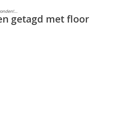
onden!...
n getagd met floor