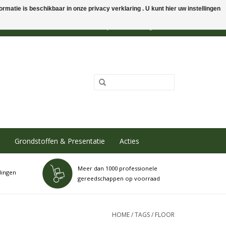
rmatie is beschikbaar in onze privacy verklaring . U kunt hier uw instellingen
0 Artikelen - €0,00
Mijn account / Registreren
Grondstoffen & Presentatie
Acties
Meer dan 1000 professionele
dingen
gereedschappen op voorraad
HOME
/
TAGS
/
FLOOR