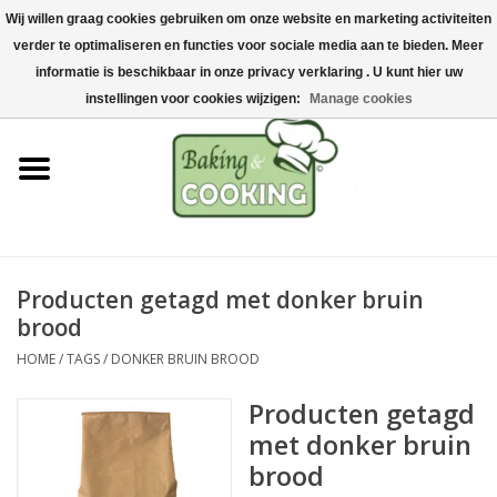
Wij willen graag cookies gebruiken om onze website en marketing activiteiten
Home
verder te optimaliseren en functies voor sociale media aan te bieden. Meer
0 Artikelen - €0,00
informatie is beschikbaar in onze privacy verklaring . U kunt hier uw
Bak-& kookgerei
instellingen voor cookies wijzigen:
Manage cookies
Machines & onderdelen
Chocolade & ijsbereiding
RVS/Inox
Producten getagd met donker bruin
brood
Hygiëne & opslag
HOME
/
TAGS
/
DONKER BRUIN BROOD
Grondstoffen & Presentatie
Producten getagd
met donker bruin
Acties
brood