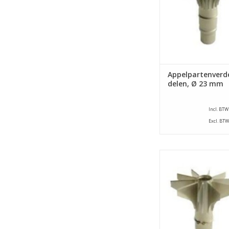
23 mm.
TOEVOEGEN AAN WI
Appelpartenverde
delen, Ø 23 mm
Incl. BTW
Excl. BTW
Appelpartenverdele
appelschilmachine ty
E. Dit onderdeel verd
in 10 parten en st
klokhuis uit met een 
20 mm.
TOEVOEGEN AAN WI