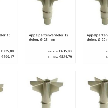
23 mm.
20
NKELWAGEN
TOEVOEGEN AAN WINKELWAGEN
TOEVOEGEN AA
ler 16
Appelpartenverdeler 12
Appelparten
delen, Ø 23 mm
delen, Ø 20
€725,00
€635,00
Incl. BTW
I
€599,17
€524,79
Excl. BTW
E
r voor een
Appelpartenverdeler voor een
Appelpartenve
pe ASETSM-
appelschilmachine type ASETSM-
appelschilmach
eelt appels
E. Dit onderdeel verdeelt appels
E. Dit onderdee
eekt het
in 8 parten en steekt het klokhuis
in 8 parten en s
diameter van
uit met een diameter van 27 mm.
uit met een dia
TOEVOEGEN AAN WINKELWAGEN
TOEVOEGEN AA
NKELWAGEN