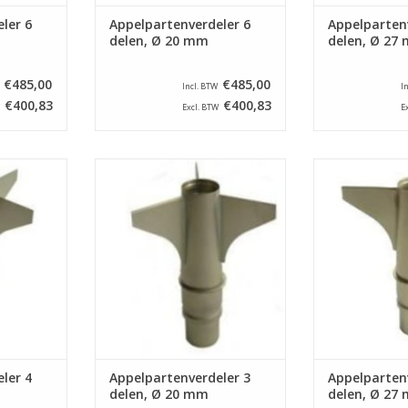
ler 6
Appelpartenverdeler 6
Appelparten
delen, Ø 20 mm
delen, Ø 27
€485,00
€485,00
Incl. BTW
I
€400,83
€400,83
Excl. BTW
E
r voor een
Appelpartenverdeler voor een
Appelpartenve
pe ASETSM-
appelschilmachine type ASETSM-
appelschilmach
eelt appels
E. Dit onderdeel verdeelt appels
E. Dit onderdee
het klokhuis
in 3 parten en steekt het klokhuis
in 2 parten en s
 van 20 mm.
uit met een diameter van 20 mm.
uit met een dia
NKELWAGEN
TOEVOEGEN AAN WINKELWAGEN
TOEVOEGEN AA
ler 4
Appelpartenverdeler 3
Appelparten
delen, Ø 20 mm
delen, Ø 27