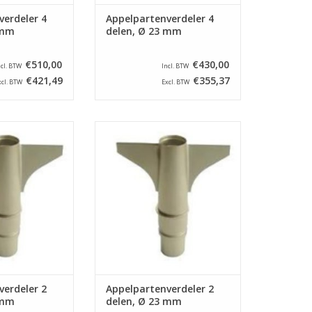
verdeler 4
Appelpartenverdeler 4
 mm
delen, Ø 23 mm
€510,00
€430,00
ncl. BTW
Incl. BTW
€421,49
€355,37
xcl. BTW
Excl. BTW
rdeler voor een
Appelpartenverdeler voor een
ine type ASETSM-
appelschilmachine type ASETSM-
l verdeelt appels
E. Dit onderdeel verdeelt appels
teekt het klokhuis
in 2 parten en steekt het klokhuis
meter van 27 mm.
uit met een diameter van 23 mm.
N WINKELWAGEN
TOEVOEGEN AAN WINKELWAGEN
verdeler 2
Appelpartenverdeler 2
 mm
delen, Ø 23 mm