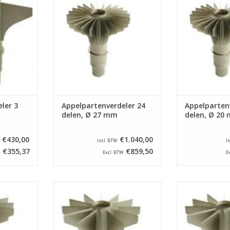
eelt appels
E. Dit onderdeel verdeelt appels
E. Dit onderdee
het klokhuis
in 24 parten en steekt het
in 24 parten
 van 23 mm.
klokhuis uit met een diameter van
klokhuis uit met
27 mm.
20
NKELWAGEN
TOEVOEGEN AAN WINKELWAGEN
TOEVOEGEN AA
ler 3
Appelpartenverdeler 24
Appelparten
delen, Ø 27 mm
delen, Ø 20
€430,00
€1.040,00
Incl. BTW
I
€355,37
€859,50
Excl. BTW
E
r voor een
Appelpartenverdeler voor een
Appelpartenve
pe ASETSM-
appelschilmachine type ASETSM-
appelschilmach
eelt appels
E. Dit onderdeel verdeelt appels
E. Dit onderdee
eekt het
in 12 parten en steekt het
in 12 parten
diameter van
klokhuis uit met een diameter van
klokhuis uit met