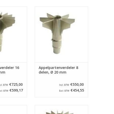
rdeler voor een
Appelpartenverdeler voor een
ine type ASETSM-
appelschilmachine type ASETSM-
l verdeelt appels
E. Dit onderdeel verdeelt appels
 en steekt het
in 8 parten en steekt het klokhuis
 een diameter van
uit met een diameter van 20 mm.
 mm.
TOEVOEGEN AAN WINKELWAGEN
N WINKELWAGEN
verdeler 16
Appelpartenverdeler 8
 mm
delen, Ø 20 mm
€725,00
€550,00
ncl. BTW
Incl. BTW
€599,17
€454,55
xcl. BTW
Excl. BTW
rdeler voor een
Appelpartenverdeler voor een
ine type ASETSM-
appelschilmachine type ASETSM-