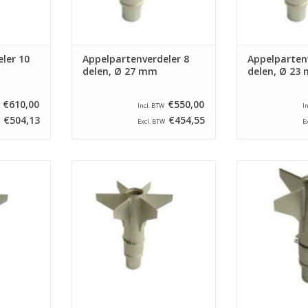
ler 10
Appelpartenverdeler 8
Appelparten
delen, Ø 27 mm
delen, Ø 23
€610,00
€550,00
Incl. BTW
I
€504,13
€454,55
Excl. BTW
E
r voor een
Appelpartenverdeler voor een
Appelpartenve
pe ASETSM-
appelschilmachine type ASETSM-
appelschilmach
eelt appels
E. Dit onderdeel verdeelt appels
E. Dit onderdee
het klokhuis
in 6 parten en steekt het klokhuis
in 4 parten en s
 van 23 mm.
uit met een diameter van 20 mm.
uit met een dia
NKELWAGEN
TOEVOEGEN AAN WINKELWAGEN
TOEVOEGEN AA