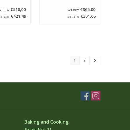
€510,00
€365,00
ncl. BTW
Incl. BTW
€421,49
€301,65
xcl. BTW
Excl. BTW
1
2
Baking and Cooking
Emmerblok 31