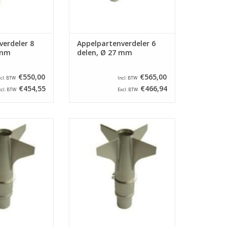
verdeler 8
Appelpartenverdeler 6
 mm
delen, Ø 27 mm
€550,00
€565,00
ncl. BTW
Incl. BTW
€454,55
€466,94
xcl. BTW
Excl. BTW
rdeler voor een
Appelpartenverdeler voor een
ine type ASETSM-
appelschilmachine type ASETSM-
l verdeelt appels
E. Dit onderdeel verdeelt appels
teekt het klokhuis
in 4 parten en steekt het klokhuis
meter van 27 mm.
uit met een diameter van 23 mm.
N WINKELWAGEN
TOEVOEGEN AAN WINKELWAGEN