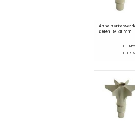
Appelpartenverde
delen, Ø 20 mm
Incl. BTW
Excl. BTW
Appelpartenverdele
appelschilmachine ty
E. Dit onderdeel verd
in 6 parten en steekt 
uit met een diameter
TOEVOEGEN AAN WI