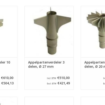
r voor een
Appelpartenverdeler voor een
Appelpartenve
pe ASETSM-
appelschilmachine type ASETSM-
appelschilmach
eelt appels
E. Dit onderdeel verdeelt appels
E. Dit onderdee
eekt het
in 3 parten en steekt het klokhuis
in 16 parten
diameter van
uit met een diameter van 27 mm.
klokhuis uit met
20
TOEVOEGEN AAN WINKELWAGEN
NKELWAGEN
TOEVOEGEN AA
ler 10
Appelpartenverdeler 3
Appelparten
delen, Ø 27 mm
delen, Ø 20
€610,00
€510,00
Incl. BTW
I
€504,13
€421,49
Excl. BTW
E
r voor een
Appelpartenverdeler voor een
Appelpartenve
pe ASETSM-
appelschilmachine type ASETSM-
appelschilmach