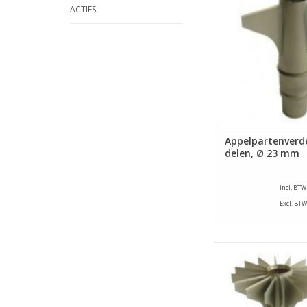
ACTIES
E. Dit onderdeel verd
in 3 parten en steekt 
uit met een diameter
TOEVOEGEN AAN WI
Appelpartenverde
delen, Ø 23 mm
Incl. BTW
Excl. BTW
Appelpartenverdele
appelschilmachine ty
E. Dit onderdeel verd
in 16 parten en st
klokhuis uit met een 