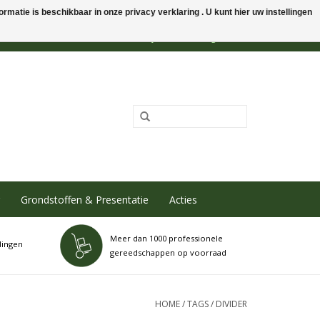
rmatie is beschikbaar in onze privacy verklaring . U kunt hier uw instellingen
0 Artikelen - €0,00
Mijn account / Registreren
Grondstoffen & Presentatie
Acties
Meer dan 1000 professionele
dingen
gereedschappen op voorraad
HOME
/
TAGS
/
DIVIDER