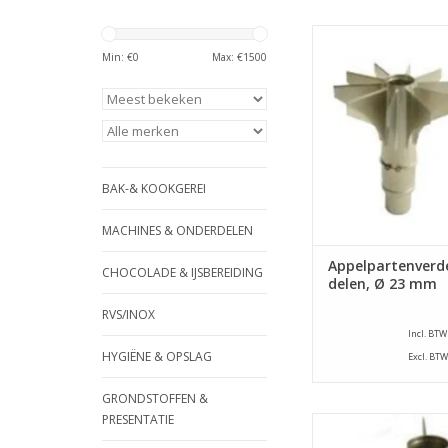
Appelpartenverdele
appelschilmachine ty
Min: €
0
Max: €
1500
E. Dit onderdeel verd
in 10 parten en st
klokhuis uit met een 
23 mm.
TOEVOEGEN AAN WI
BAK-& KOOKGEREI
MACHINES & ONDERDELEN
Appelpartenverde
CHOCOLADE & IJSBEREIDING
delen, Ø 23 mm
RVS/INOX
Incl. BTW
HYGIËNE & OPSLAG
Excl. BTW
GRONDSTOFFEN &
PRESENTATIE
Appelpartenverdele
appelschilmachine ty