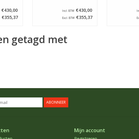
€430,00
€430,00
Incl. BTW
I
€355,37
€355,37
Excl. BTW
E
en getagd met
ABONNEER
cten
Mijn account
ducten
Registreren