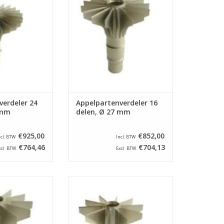
l verdeelt appels
E. Dit onderdeel verdeelt appels
 en steekt het
in 16 parten en steekt het
 een diameter van
klokhuis uit met een diameter van
 mm.
27 mm.
N WINKELWAGEN
TOEVOEGEN AAN WINKELWAGEN
verdeler 24
Appelpartenverdeler 16
 mm
delen, Ø 27 mm
€925,00
€852,00
ncl. BTW
Incl. BTW
€764,46
€704,13
xcl. BTW
Excl. BTW
rdeler voor een
Appelpartenverdeler voor een
ine type ASETSM-
appelschilmachine type ASETSM-
l verdeelt appels
E. Dit onderdeel verdeelt appels
 en steekt het
in 10 parten en steekt het
 een diameter van
klokhuis uit met een diameter van