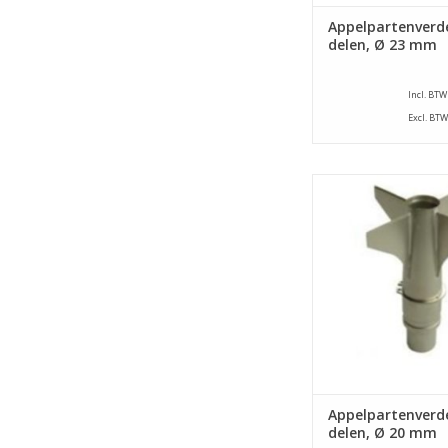
Appelpartenverde
delen, Ø 23 mm
Incl. BTW
Excl. BTW
Appelpartenverdele
appelschilmachine ty
E. Dit onderdeel verd
in 4 parten en steekt 
uit met een diameter
TOEVOEGEN AAN WI
Appelpartenverde
delen, Ø 20 mm