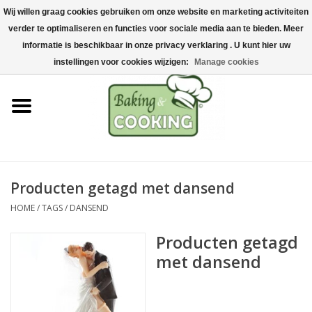
Wij willen graag cookies gebruiken om onze website en marketing activiteiten
Home
verder te optimaliseren en functies voor sociale media aan te bieden. Meer
0 Artikelen - €0,00
informatie is beschikbaar in onze privacy verklaring . U kunt hier uw
Bak-& kookgerei
instellingen voor cookies wijzigen:
Manage cookies
Machines & onderdelen
Chocolade & ijsbereiding
RVS/Inox
Producten getagd met dansend
HOME
/
TAGS
/
DANSEND
Hygiëne & opslag
Producten getagd
Grondstoffen & Presentatie
met dansend
Acties