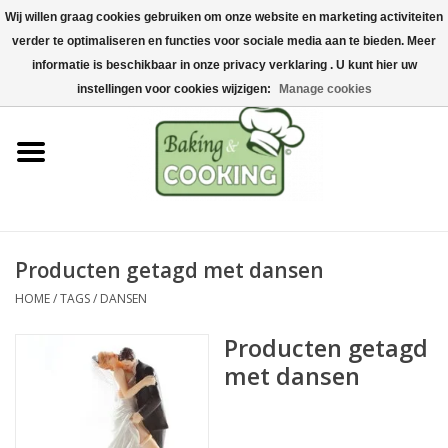
Wij willen graag cookies gebruiken om onze website en marketing activiteiten
Home
verder te optimaliseren en functies voor sociale media aan te bieden. Meer
0 Artikelen - €0,00
informatie is beschikbaar in onze privacy verklaring . U kunt hier uw
Bak-& kookgerei
instellingen voor cookies wijzigen:
Manage cookies
Machines & onderdelen
Chocolade & ijsbereiding
RVS/Inox
Producten getagd met dansen
HOME
/
TAGS
/
DANSEN
Hygiëne & opslag
Producten getagd
Grondstoffen & Presentatie
met dansen
Acties