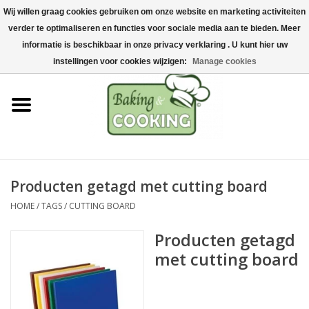
Wij willen graag cookies gebruiken om onze website en marketing activiteiten
Home
verder te optimaliseren en functies voor sociale media aan te bieden. Meer
0 Artikelen - €0,00
informatie is beschikbaar in onze privacy verklaring . U kunt hier uw
Bak-& kookgerei
instellingen voor cookies wijzigen:
Manage cookies
Machines & onderdelen
Chocolade & ijsbereiding
RVS/Inox
Producten getagd met cutting board
HOME
/
TAGS
/
CUTTING BOARD
Hygiëne & opslag
Producten getagd
Grondstoffen & Presentatie
met cutting board
Acties