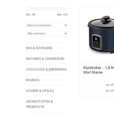
Berlinger Haus Rijstk
liter - Mat bl
Min: €
0
Max: €
55
TOEVOEGEN AAN WI
BAK-& KOOKGEREI
MACHINES & ONDERDELEN
Rijstkoker - 1,8 li
CHOCOLADE & IJSBEREIDING
Mat blauw
RVS/INOX
Incl. B
HYGIËNE & OPSLAG
Excl. B
GRONDSTOFFEN &
PRESENTATIE