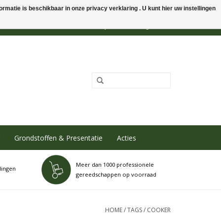
rmatie is beschikbaar in onze privacy verklaring . U kunt hier uw instellingen
0 Artikelen - €0,00
Mijn account / Registreren
Grondstoffen & Presentatie
Acties
Meer dan 1000 professionele
dingen
gereedschappen op voorraad
HOME
/
TAGS
/
COOKER