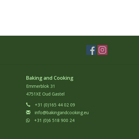
Baking and Cooking
Emmerblok 31
4751XE Oud Gastel
+31 (0)165 44 02 09
info@bakingandcooking.eu
+31 (0)6 518 900 24