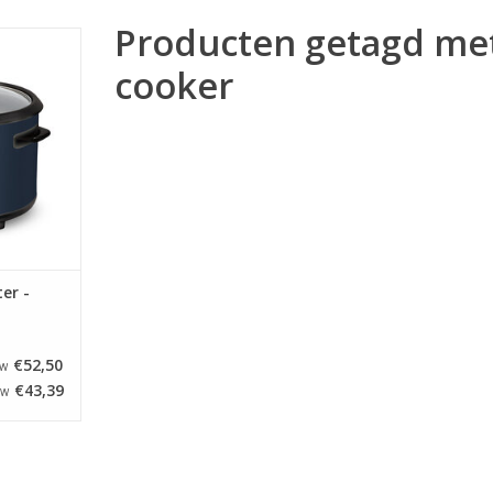
Producten getagd me
oker - 1,8
auw
cooker
NKELWAGEN
ter -
€52,50
TW
€43,39
TW