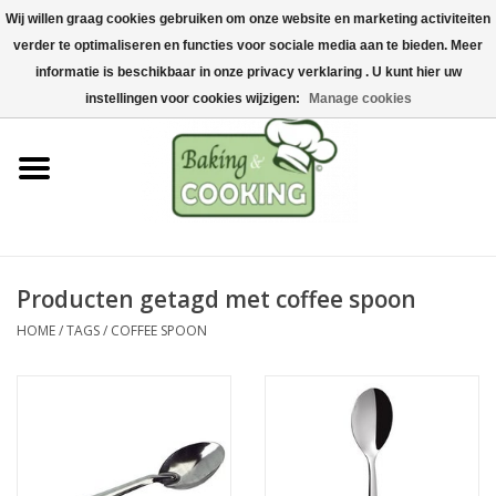
Wij willen graag cookies gebruiken om onze website en marketing activiteiten
Home
verder te optimaliseren en functies voor sociale media aan te bieden. Meer
0 Artikelen - €0,00
informatie is beschikbaar in onze privacy verklaring . U kunt hier uw
Bak-& kookgerei
instellingen voor cookies wijzigen:
Manage cookies
Machines & onderdelen
Chocolade & ijsbereiding
RVS/Inox
Producten getagd met coffee spoon
HOME
/
TAGS
/
COFFEE SPOON
Hygiëne & opslag
Grondstoffen & Presentatie
Acties