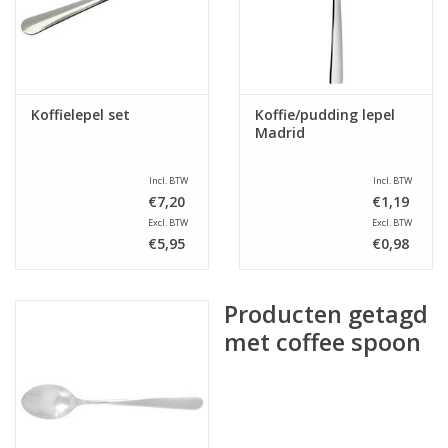
Koffielepel set
Koffie/pudding lepel
Madrid
Incl. BTW
Incl. BTW
€7,20
€1,19
Excl. BTW
Excl. BTW
€5,95
€0,98
Producten getagd
met coffee spoon