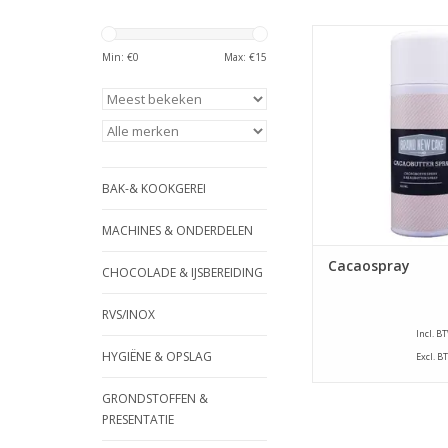
De Cacaoboter Spray
New Cake wordt gebr
Min: €
0
Max: €
15
marsepein, eetbare 
glanzende uitstraling 
om producten van ma
fondant te bescher
uitdroging. Deze sp
ideaal om je eetbar
BAK-& KOOKGEREI
icing of fro
TOEVOEGEN AAN WI
MACHINES & ONDERDELEN
Cacaospray
CHOCOLADE & IJSBEREIDING
RVS/INOX
Incl. B
HYGIËNE & OPSLAG
Excl. B
GRONDSTOFFEN &
PRESENTATIE