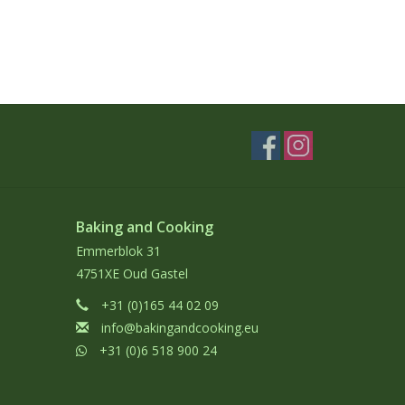
Baking and Cooking
Emmerblok 31
4751XE Oud Gastel
+31 (0)165 44 02 09
info@bakingandcooking.eu
+31 (0)6 518 900 24