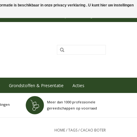
rmatie is beschikbaar in onze privacy verklaring . U kunt hier uw instellingen
0 Artikelen - €0,00
Mijn account / Registreren
Grondstoffen & Presentatie
Acties
Meer dan 1000 professionele
dingen
gereedschappen op voorraad
HOME
/
TAGS
/
CACAO BOTER