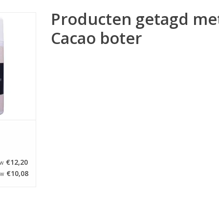
Producten getagd me
 van Brand
uikt om je
Cacao boter
prints een
te geven en
rsepein en
men tegen
ray is ook
e print op
s
NKELWAGEN
€12,20
TW
€10,08
TW