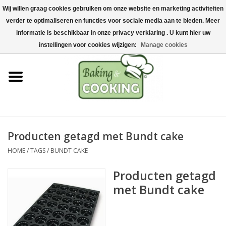
Wij willen graag cookies gebruiken om onze website en marketing activiteiten
Home
verder te optimaliseren en functies voor sociale media aan te bieden. Meer
0 Artikelen - €0,00
informatie is beschikbaar in onze privacy verklaring . U kunt hier uw
Bak-& kookgerei
instellingen voor cookies wijzigen:
Manage cookies
Machines & onderdelen
Chocolade & ijsbereiding
RVS/Inox
Producten getagd met Bundt cake
HOME
/
TAGS
/
BUNDT CAKE
Hygiëne & opslag
Producten getagd
Grondstoffen & Presentatie
met Bundt cake
Acties