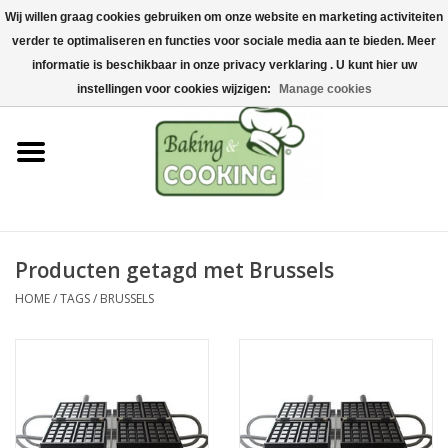
Wij willen graag cookies gebruiken om onze website en marketing activiteiten
Home
verder te optimaliseren en functies voor sociale media aan te bieden. Meer
0 Artikelen - €0,00
informatie is beschikbaar in onze privacy verklaring . U kunt hier uw
Bak-& kookgerei
instellingen voor cookies wijzigen:
Manage cookies
Machines & onderdelen
Chocolade & ijsbereiding
RVS/Inox
Producten getagd met Brussels
HOME
/
TAGS
/
BRUSSELS
Hygiëne & opslag
Grondstoffen & Presentatie
Acties