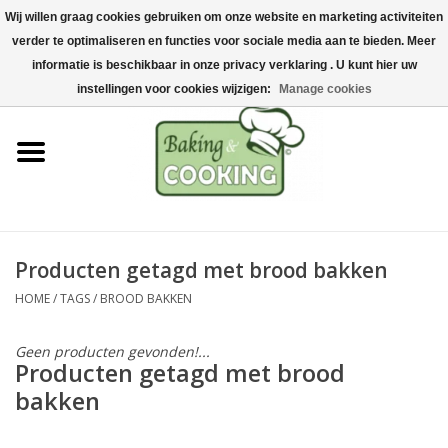
Wij willen graag cookies gebruiken om onze website en marketing activiteiten
Home
verder te optimaliseren en functies voor sociale media aan te bieden. Meer
0 Artikelen - €0,00
informatie is beschikbaar in onze privacy verklaring . U kunt hier uw
Bak-& kookgerei
instellingen voor cookies wijzigen:
Manage cookies
Machines & onderdelen
Chocolade & ijsbereiding
RVS/Inox
Producten getagd met brood bakken
HOME
/
TAGS
/
BROOD BAKKEN
Hygiëne & opslag
Geen producten gevonden!...
Grondstoffen & Presentatie
Producten getagd met brood
bakken
Acties