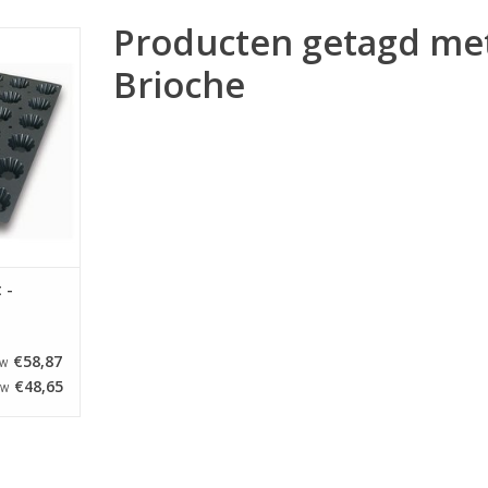
Producten getagd me
met een
600 mm. De
Brioche
24 Brioche
eter van 78
an 36 mm.
NKELWAGEN
 -
€58,87
TW
€48,65
TW