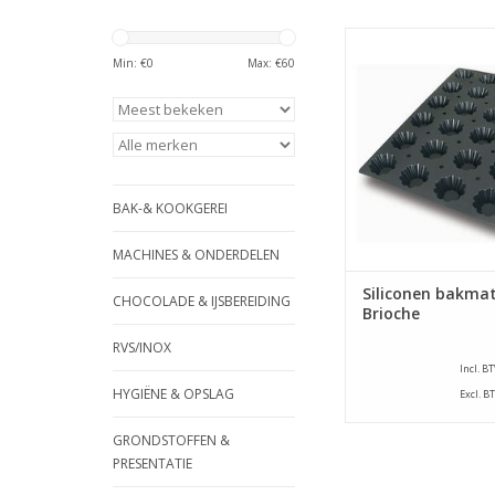
Siliconen bakmat 
afmeting van 400 x 
Min: €
0
Max: €
60
mat is voorzien van 
vormen met een diam
mm en een hoogte v
TOEVOEGEN AAN WI
BAK-& KOOKGEREI
MACHINES & ONDERDELEN
Siliconen bakmat
CHOCOLADE & IJSBEREIDING
Brioche
RVS/INOX
Incl. B
HYGIËNE & OPSLAG
Excl. B
GRONDSTOFFEN &
PRESENTATIE