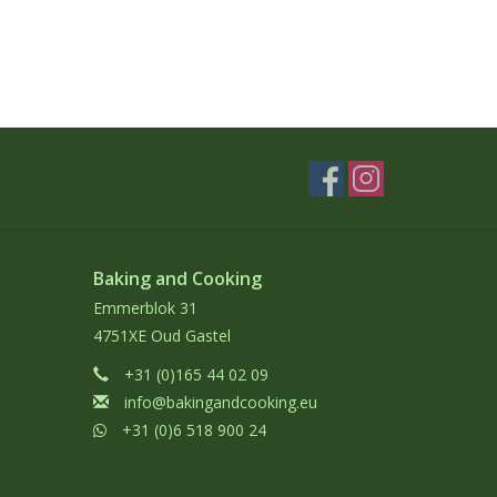
Baking and Cooking
Emmerblok 31
4751XE Oud Gastel
+31 (0)165 44 02 09
info@bakingandcooking.eu
+31 (0)6 518 900 24