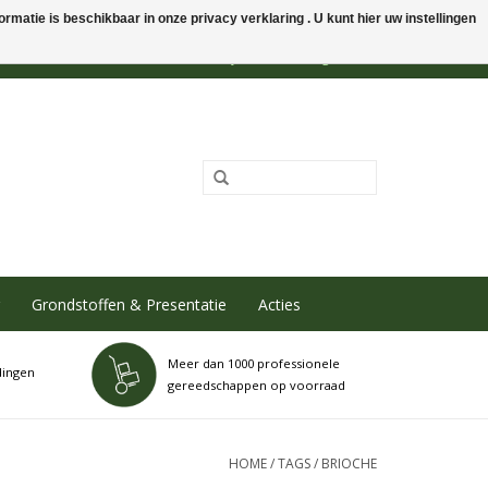
rmatie is beschikbaar in onze privacy verklaring . U kunt hier uw instellingen
0 Artikelen - €0,00
Mijn account / Registreren
Grondstoffen & Presentatie
Acties
Meer dan 1000 professionele
dingen
gereedschappen op voorraad
HOME
/
TAGS
/
BRIOCHE