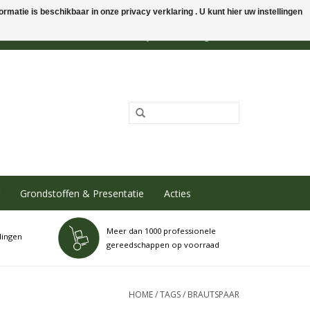
rmatie is beschikbaar in onze privacy verklaring . U kunt hier uw instellingen
0 Artikelen - €0,00
Mijn account / Registreren
Grondstoffen & Presentatie
Acties
Meer dan 1000 professionele
dingen
gereedschappen op voorraad
HOME
/
TAGS
/
BRAUTSPAAR