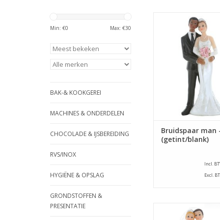
Mooie decoratie/ta
voor een bruids
Min: €
0
Max: €
30
TOEVOEGEN AAN WI
BAK-& KOOKGEREI
MACHINES & ONDERDELEN
Bruidspaar man 
CHOCOLADE & IJSBEREIDING
(getint/blank)
RVS/INOX
Incl. B
HYGIËNE & OPSLAG
Excl. B
GRONDSTOFFEN &
PRESENTATIE
Mooie decoratie/ta
voor een bruids