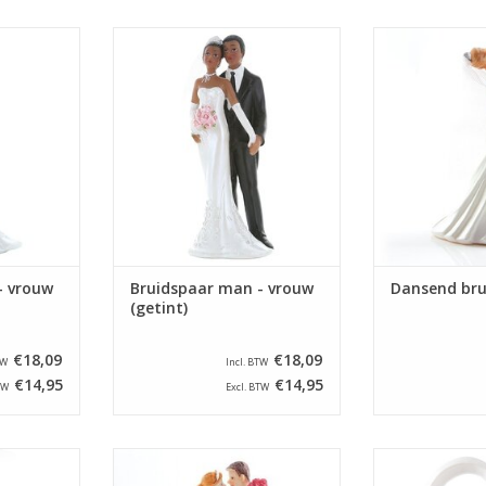
arttopper
Mooie decoratie/taarttopper
Mooie decor
taart.
voor een bruidstaart.
bruidstaart. Dit
cm 
NKELWAGEN
TOEVOEGEN AAN WINKELWAGEN
TOEVOEGEN AA
- vrouw
Bruidspaar man - vrouw
Dansend bru
(getint)
€18,09
€18,09
TW
Incl. BTW
€14,95
€14,95
TW
Excl. BTW
arttopper
Mooie decoratie voor een
Mooie decor
taart.
bruidstaart. Dit bruidspaar is
bruidstaart. D