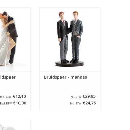
atie voor een
Mooie decoratie/taarttopper
 bruidspaar is 13
voor een bruidstaart.
hoog.
TOEVOEGEN AAN WINKELWAGEN
N WINKELWAGEN
idspaar
Bruidspaar - mannen
€12,10
€29,95
Incl. BTW
Incl. BTW
€10,00
€24,75
Excl. BTW
Excl. BTW
atie voor een
it bruidspaar is