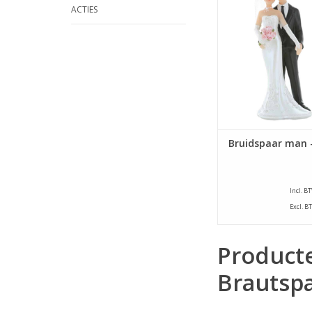
ACTIES
TOEVOEGEN AAN WI
Bruidspaar man 
Incl. B
Excl. B
Product
Brautsp