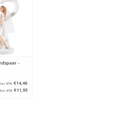
en danst onder
hart.
N WINKELWAGEN
idspaar -
€14,46
Incl. BTW
€11,95
Excl. BTW