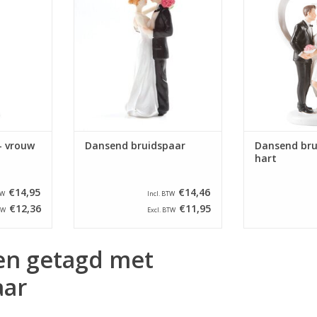
13,5 cm hoog.
13,5 cm hoog 
NKELWAGEN
een 
TOEVOEGEN AAN WINKELWAGEN
TOEVOEGEN AA
- vrouw
Dansend bruidspaar
Dansend bru
hart
€14,95
€14,46
TW
Incl. BTW
€12,36
€11,95
TW
Excl. BTW
en getagd met
aar