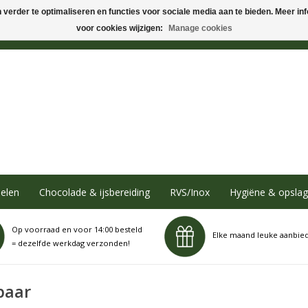
verder te optimaliseren en functies voor sociale media aan te bieden. Meer info
voor cookies wijzigen:
Manage cookies
elen
Chocolade & ijsbereiding
RVS/Inox
Hygiëne & opslag
Op voorraad en voor 14:00 besteld
Elke maand leuke aanbie
= dezelfde werkdag verzonden!
paar