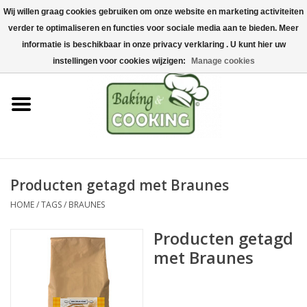
Wij willen graag cookies gebruiken om onze website en marketing activiteiten
Home
verder te optimaliseren en functies voor sociale media aan te bieden. Meer
0 Artikelen - €0,00
informatie is beschikbaar in onze privacy verklaring . U kunt hier uw
Bak-& kookgerei
instellingen voor cookies wijzigen:
Manage cookies
Machines & onderdelen
Chocolade & ijsbereiding
RVS/Inox
Producten getagd met Braunes
HOME
/
TAGS
/
BRAUNES
Hygiëne & opslag
Producten getagd
Grondstoffen & Presentatie
met Braunes
Acties