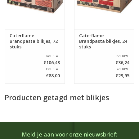
Caterflame
Caterflame
Brandpasta blikjes, 72
Brandpasta blikjes, 24
stuks
stuks
Incl. BTW
Incl. BTW
€106,48
€36,24
Excl. BTW
Excl. BTW
€88,00
€29,95
Producten getagd met blikjes
Meld je aan voor onze nieuwsbrief: