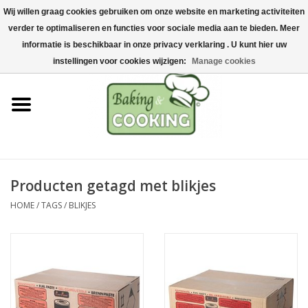
Wij willen graag cookies gebruiken om onze website en marketing activiteiten
Home
verder te optimaliseren en functies voor sociale media aan te bieden. Meer
0 Artikelen - €0,00
informatie is beschikbaar in onze privacy verklaring . U kunt hier uw
Bak-& kookgerei
instellingen voor cookies wijzigen:
Manage cookies
Machines & onderdelen
Chocolade & ijsbereiding
RVS/Inox
Producten getagd met blikjes
HOME
/
TAGS
/
BLIKJES
Hygiëne & opslag
Grondstoffen & Presentatie
Acties