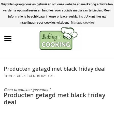
Wij willen graag cookies gebruiken om onze website en marketing activiteiten
Home
verder te optimaliseren en functies voor sociale media aan te bieden. Meer
0 Artikelen - €0,00
informatie is beschikbaar in onze privacy verklaring . U kunt hier uw
Bak-& kookgerei
instellingen voor cookies wijzigen:
Manage cookies
Machines & onderdelen
Chocolade & ijsbereiding
RVS/Inox
Producten getagd met black friday deal
HOME
/
TAGS
/
BLACK FRIDAY DEAL
Hygiëne & opslag
Geen producten gevonden!...
Grondstoffen & Presentatie
Producten getagd met black friday
deal
Acties