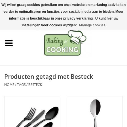
Wij willen graag cookies gebruiken om onze website en marketing activiteiten
Home
verder te optimaliseren en functies voor sociale media aan te bieden. Meer
0 Artikelen - €0,00
informatie is beschikbaar in onze privacy verklaring . U kunt hier uw
Bak-& kookgerei
instellingen voor cookies wijzigen:
Manage cookies
Machines & onderdelen
Chocolade & ijsbereiding
RVS/Inox
Producten getagd met Besteck
HOME
/
TAGS
/
BESTECK
Hygiëne & opslag
Grondstoffen & Presentatie
Acties