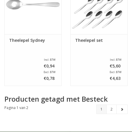
Theelepel Sydney
Theelepel set
Incl. BTW
Incl. BTW
€0,94
€5,60
Excl. BTW
Excl. BTW
€0,78
€4,63
Producten getagd met Besteck
Pagina 1 van 2
1
2