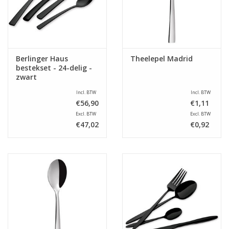
Berlinger Haus
Theelepel Madrid
bestekset - 24-delig -
zwart
Incl. BTW
Incl. BTW
€56,90
€1,11
Excl. BTW
Excl. BTW
€47,02
€0,92