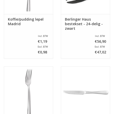
Koffie/pudding lepel
Berlinger Haus
Madrid
bestekset - 24-delig -
zwart
Incl. BTW
Incl. BTW
€1,19
€56,90
Excl. BTW
Excl. BTW
€0,98
€47,02