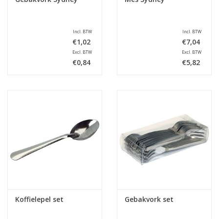
Incl. BTW
Incl. BTW
€1,02
€7,04
Excl. BTW
Excl. BTW
€0,84
€5,82
Koffielepel set
Gebakvork set