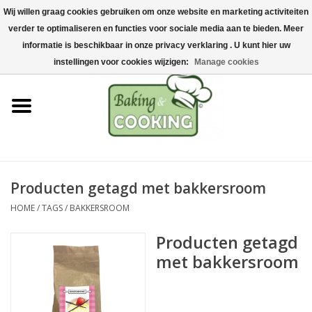
Wij willen graag cookies gebruiken om onze website en marketing activiteiten
Home
verder te optimaliseren en functies voor sociale media aan te bieden. Meer
0 Artikelen - €0,00
informatie is beschikbaar in onze privacy verklaring . U kunt hier uw
Bak-& kookgerei
instellingen voor cookies wijzigen:
Manage cookies
Machines & onderdelen
Chocolade & ijsbereiding
RVS/Inox
Producten getagd met bakkersroom
HOME
/
TAGS
/
BAKKERSROOM
Hygiëne & opslag
Producten getagd
Grondstoffen & Presentatie
met bakkersroom
Acties