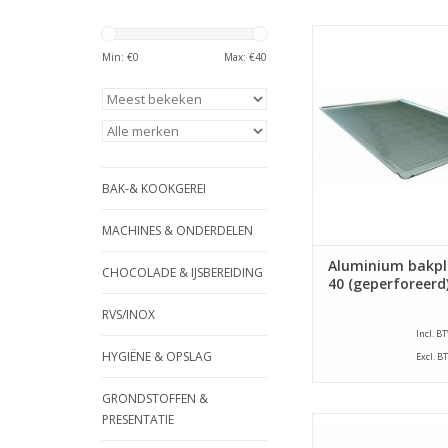
Geperforeerde al
bakplaat met een af
Min: €
0
Max: €
40
600 x 400 mm en een
1,5 mm. De bakplaat 
van vier opstaande 
45°.
TOEVOEGEN AAN WI
BAK-& KOOKGEREI
MACHINES & ONDERDELEN
Aluminium bakpl
CHOCOLADE & IJSBEREIDING
40 (geperforeerd
RVS/INOX
Incl. B
HYGIËNE & OPSLAG
Excl. B
GRONDSTOFFEN &
PRESENTATIE
Geperforeerde al
bakplaat met een af