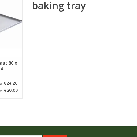
baking tray
n een dikte
plaat is
n die gezet
cheprand op
de.
NKELWAGEN
aat 80 x
rd
€24,20
TW
€20,00
TW