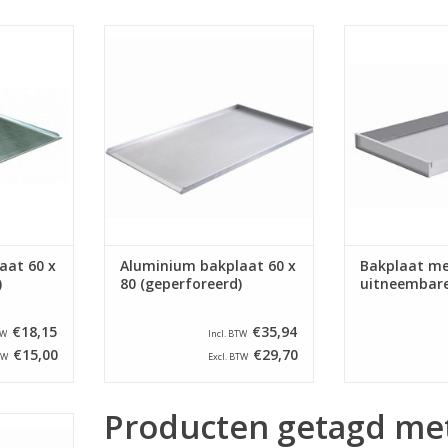
uminium
Geperforeerde aluminium
Aluminium ba
meting van
bakplaat met een afmeting van
afmeting van 5
 dikte van
800 x 600 x 23 mm en een dikte
met vier zijd
is voorzien
van 1,5 mm. De bakplaat is
uitneembaar. M
randen van
voorzien van 3 zijden die gezet
bakpapier of te
zijn op 90° en een scheprand op
op dez
de 600 mm zijde.
NKELWAGEN
TOEVOEGEN AA
TOEVOEGEN AAN WINKELWAGEN
aat 60 x
Aluminium bakplaat 60 x
Bakplaat m
)
80 (geperforeerd)
uitneembare 
€18,15
€35,94
TW
Incl. BTW
€15,00
€29,70
TW
Excl. BTW
Producten getagd me
uminium
meting van