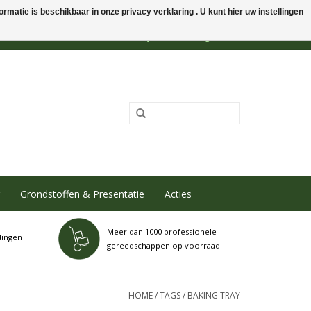
rmatie is beschikbaar in onze privacy verklaring . U kunt hier uw instellingen
0 Artikelen - €0,00
Mijn account / Registreren
Grondstoffen & Presentatie
Acties
Meer dan 1000 professionele
dingen
gereedschappen op voorraad
HOME
/
TAGS
/
BAKING TRAY