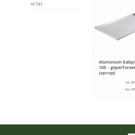
ACTIES
800 x 1000 x 23 mm e
van 1,5 mm. De bak
voorzien van 3 zijde
zijn op 90° en een s
de 800 mm zij
TOEVOEGEN AAN WI
Aluminium bakpl
100 - geperforee
(op=op)
Incl. B
Excl. B