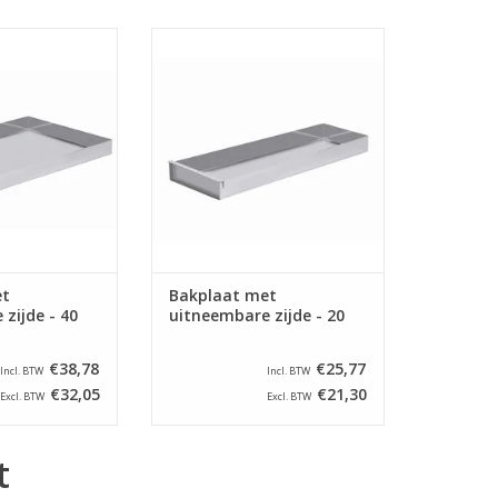
kplaat met een
Aluminium bakplaat met een
80 x 400 x 50 mm
afmeting van 580 x 200 x 50 mm
en waarvan één
met vier zijden waarvan een
en dient nog wel
uitneembaar. Men dient nog wel
flon te gebruiken
bakpapier of teflon te gebruiken
e plaat.
op deze plaat.
N WINKELWAGEN
TOEVOEGEN AAN WINKELWAGEN
et
Bakplaat met
zijde - 40
uitneembare zijde - 20
€38,78
€25,77
Incl. BTW
Incl. BTW
€32,05
€21,30
Excl. BTW
Excl. BTW
t