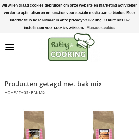
Wij willen graag cookies gebruiken om onze website en marketing activiteiten
Home
verder te optimaliseren en functies voor sociale media aan te bieden. Meer
0 Artikelen - €0,00
informatie is beschikbaar in onze privacy verklaring . U kunt hier uw
Bak-& kookgerei
instellingen voor cookies wijzigen:
Manage cookies
Machines & onderdelen
Chocolade & ijsbereiding
RVS/Inox
Producten getagd met bak mix
HOME
/
TAGS
/
BAK MIX
Hygiëne & opslag
Grondstoffen & Presentatie
Acties