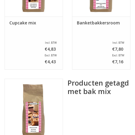
Cupcake mix
Banketbakkersroom
Incl. BTW
Incl. BTW
€4,83
€7,80
Excl. BTW
Excl. BTW
€4,43
€7,16
Producten getagd
met bak mix