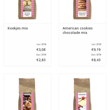
Koekjes mix
American cookies
chocolade mix
Incl. BTW
Incl. BTW
€3,08
€9,19
Excl. BTW
Excl. BTW
€2,83
€8,43