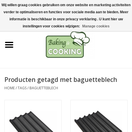
Wij willen graag cookies gebruiken om onze website en marketing activiteiten
Home
verder te optimaliseren en functies voor sociale media aan te bieden. Meer
0 Artikelen - €0,00
informatie is beschikbaar in onze privacy verklaring . U kunt hier uw
Bak-& kookgerei
instellingen voor cookies wijzigen:
Manage cookies
Machines & onderdelen
Chocolade & ijsbereiding
RVS/Inox
Producten getagd met baguetteblech
HOME
/
TAGS
/
BAGUETTEBLECH
Hygiëne & opslag
Grondstoffen & Presentatie
Acties