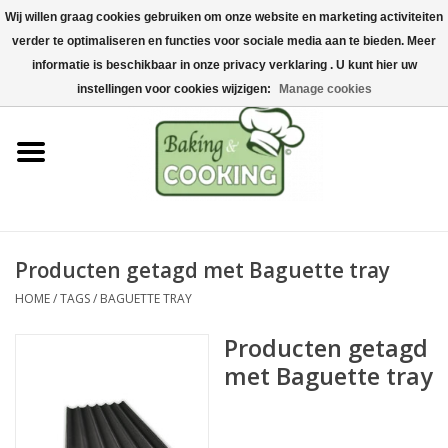
Wij willen graag cookies gebruiken om onze website en marketing activiteiten
Home
verder te optimaliseren en functies voor sociale media aan te bieden. Meer
0 Artikelen - €0,00
informatie is beschikbaar in onze privacy verklaring . U kunt hier uw
Bak-& kookgerei
instellingen voor cookies wijzigen:
Manage cookies
Machines & onderdelen
Chocolade & ijsbereiding
RVS/Inox
Producten getagd met Baguette tray
HOME
/
TAGS
/
BAGUETTE TRAY
Hygiëne & opslag
Producten getagd
Grondstoffen & Presentatie
met Baguette tray
Acties