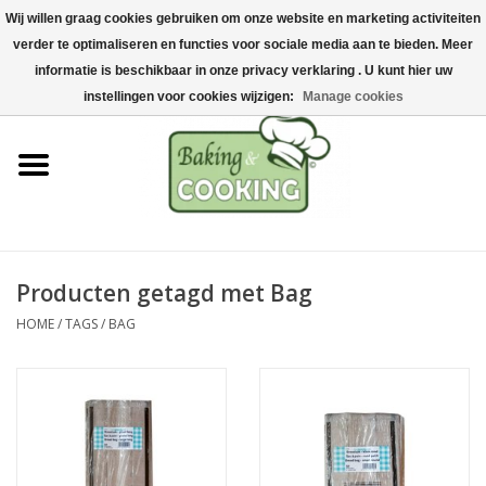
Wij willen graag cookies gebruiken om onze website en marketing activiteiten
Home
verder te optimaliseren en functies voor sociale media aan te bieden. Meer
0 Artikelen - €0,00
informatie is beschikbaar in onze privacy verklaring . U kunt hier uw
Bak-& kookgerei
instellingen voor cookies wijzigen:
Manage cookies
Machines & onderdelen
Chocolade & ijsbereiding
RVS/Inox
Producten getagd met Bag
HOME
/
TAGS
/
BAG
Hygiëne & opslag
Grondstoffen & Presentatie
Acties