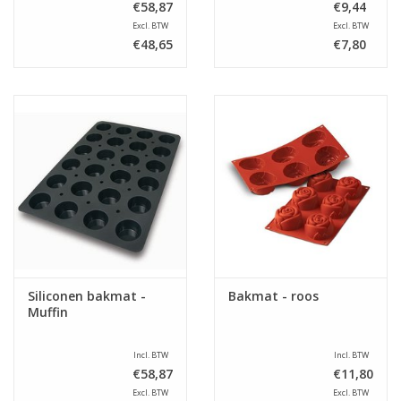
€58,87
€9,44
Excl. BTW
Excl. BTW
€48,65
€7,80
Siliconen bakmat -
Bakmat - roos
Muffin
Incl. BTW
Incl. BTW
€58,87
€11,80
Excl. BTW
Excl. BTW