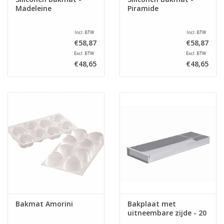
Madeleine
Piramide
Incl. BTW
Incl. BTW
€58,87
€58,87
Excl. BTW
Excl. BTW
€48,65
€48,65
Bakmat Amorini
Bakplaat met
uitneembare zijde - 20