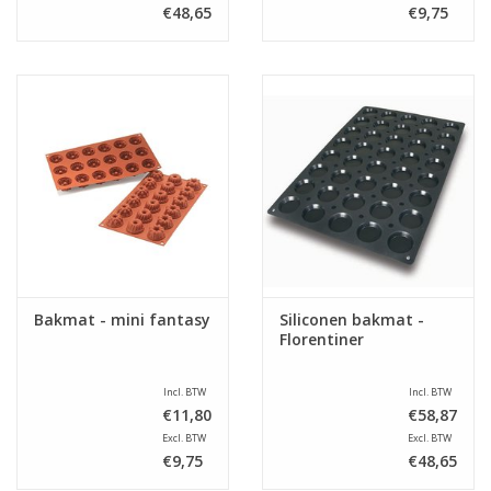
€48,65
€9,75
Bakmat - mini fantasy
Siliconen bakmat -
Florentiner
Incl. BTW
Incl. BTW
€11,80
€58,87
Excl. BTW
Excl. BTW
€9,75
€48,65