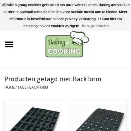
Wij willen graag cookies gebruiken om onze website en marketing activiteiten
Home
verder te optimaliseren en functies voor sociale media aan te bieden. Meer
0 Artikelen - €0,00
informatie is beschikbaar in onze privacy verklaring . U kunt hier uw
Bak-& kookgerei
instellingen voor cookies wijzigen:
Manage cookies
Machines & onderdelen
Chocolade & ijsbereiding
RVS/Inox
Producten getagd met Backform
HOME
/
TAGS
/
BACKFORM
Hygiëne & opslag
Grondstoffen & Presentatie
Acties