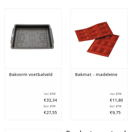
Bakvorm voetbalveld
Bakmat - madeleine
Incl. BTW
Incl. BTW
€33,34
€11,80
Excl. BTW
Excl. BTW
€27,55
€9,75