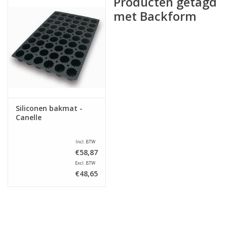
Producten getagd
met Backform
Siliconen bakmat -
Canelle
Incl. BTW
€58,87
Excl. BTW
€48,65