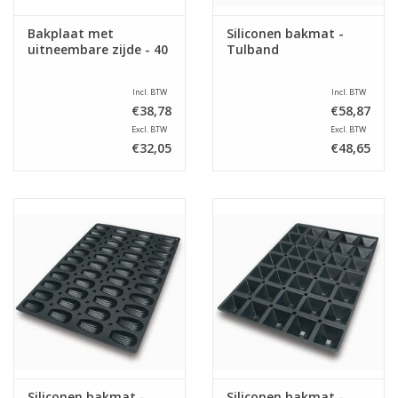
Bakplaat met
Siliconen bakmat -
uitneembare zijde - 40
Tulband
Incl. BTW
Incl. BTW
€38,78
€58,87
Excl. BTW
Excl. BTW
€32,05
€48,65
Siliconen bakmat -
Siliconen bakmat -