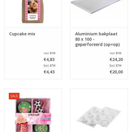
Cupcake mix
Aluminium bakplaat
80 x 100 -
geperforeerd (op=op)
Incl. BTW
Incl. BTW
€4,83
€24,20
Excl. BTW
Excl. BTW
€4,43
€20,00
SALE