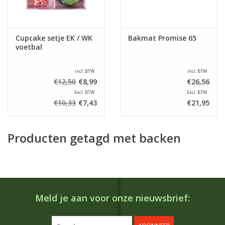
Cupcake setje EK / WK
Bakmat Promise 65
voetbal
Incl. BTW
Incl. BTW
€12,50
€8,99
€26,56
Excl. BTW
Excl. BTW
€10,33
€7,43
€21,95
Producten getagd met backen
Meld je aan voor onze nieuwsbrief: