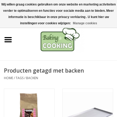
Wij willen graag cookies gebruiken om onze website en marketing activiteiten
Home
verder te optimaliseren en functies voor sociale media aan te bieden. Meer
0 Artikelen - €0,00
informatie is beschikbaar in onze privacy verklaring . U kunt hier uw
Bak-& kookgerei
instellingen voor cookies wijzigen:
Manage cookies
Machines & onderdelen
Chocolade & ijsbereiding
RVS/Inox
Producten getagd met backen
HOME
/
TAGS
/
BACKEN
Hygiëne & opslag
Grondstoffen & Presentatie
Acties