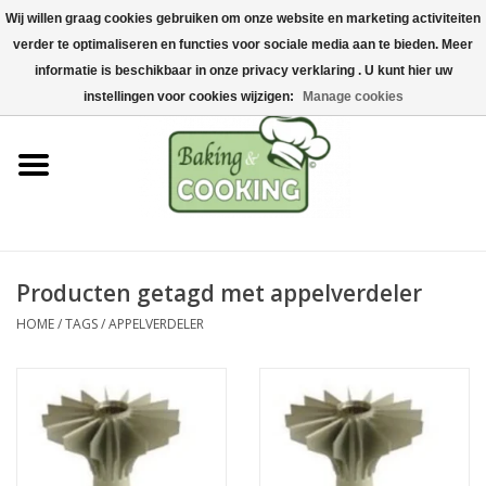
Wij willen graag cookies gebruiken om onze website en marketing activiteiten
Home
verder te optimaliseren en functies voor sociale media aan te bieden. Meer
0 Artikelen - €0,00
informatie is beschikbaar in onze privacy verklaring . U kunt hier uw
Bak-& kookgerei
instellingen voor cookies wijzigen:
Manage cookies
Machines & onderdelen
Chocolade & ijsbereiding
RVS/Inox
Producten getagd met appelverdeler
HOME
/
TAGS
/
APPELVERDELER
Hygiëne & opslag
Grondstoffen & Presentatie
Acties