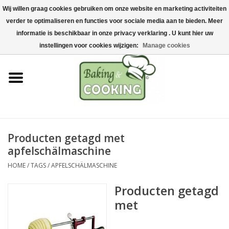
Wij willen graag cookies gebruiken om onze website en marketing activiteiten
Home
verder te optimaliseren en functies voor sociale media aan te bieden. Meer
0 Artikelen - €0,00
informatie is beschikbaar in onze privacy verklaring . U kunt hier uw
Bak-& kookgerei
instellingen voor cookies wijzigen:
Manage cookies
Machines & onderdelen
Chocolade & ijsbereiding
RVS/Inox
Producten getagd met
apfelschälmaschine
Hygiëne & opslag
HOME
/
TAGS
/
APFELSCHÄLMASCHINE
Grondstoffen & Presentatie
Producten getagd
met
Acties