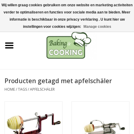
Wij willen graag cookies gebruiken om onze website en marketing activiteiten
Home
verder te optimaliseren en functies voor sociale media aan te bieden. Meer
0 Artikelen - €0,00
informatie is beschikbaar in onze privacy verklaring . U kunt hier uw
Bak-& kookgerei
instellingen voor cookies wijzigen:
Manage cookies
Machines & onderdelen
Chocolade & ijsbereiding
RVS/Inox
Producten getagd met apfelschäler
HOME
/
TAGS
/
APFELSCHÄLER
Hygiëne & opslag
Grondstoffen & Presentatie
Acties