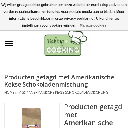
Wij willen graag cookies gebruiken om onze website en marketing activiteiten
Home
verder te optimaliseren en functies voor sociale media aan te bieden. Meer
0 Artikelen - €0,00
informatie is beschikbaar in onze privacy verklaring . U kunt hier uw
Bak-& kookgerei
instellingen voor cookies wijzigen:
Manage cookies
Machines & onderdelen
Chocolade & ijsbereiding
RVS/Inox
Producten getagd met Amerikanische
Kekse Schokoladenmischung
Hygiëne & opslag
HOME
/
TAGS
/
AMERIKANISCHE KEKSE SCHOKOLADENMISCHUNG
Grondstoffen & Presentatie
Producten getagd
met
Acties
Amerikanische