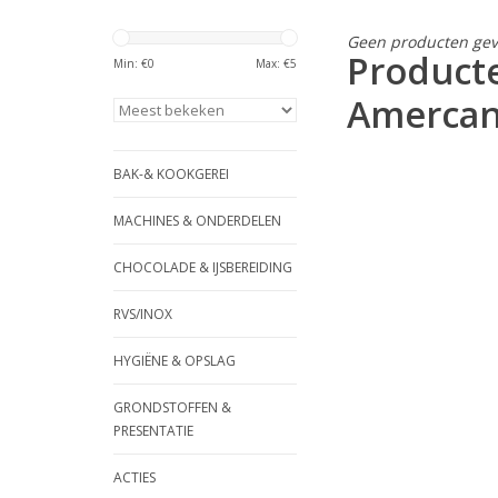
Geen producten gev
Product
Min: €
0
Max: €
5
Amercan
BAK-& KOOKGEREI
MACHINES & ONDERDELEN
CHOCOLADE & IJSBEREIDING
RVS/INOX
HYGIËNE & OPSLAG
GRONDSTOFFEN &
PRESENTATIE
ACTIES