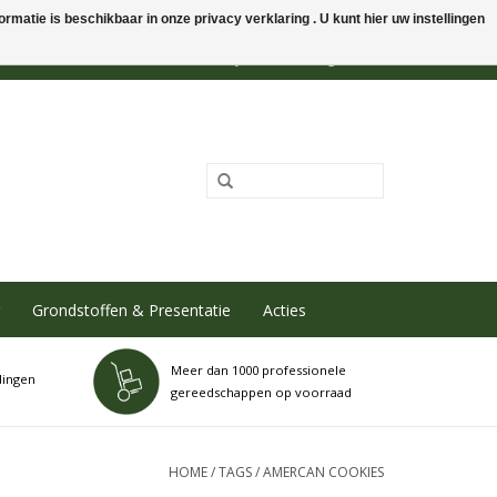
rmatie is beschikbaar in onze privacy verklaring . U kunt hier uw instellingen
0 Artikelen - €0,00
Mijn account / Registreren
Grondstoffen & Presentatie
Acties
Meer dan 1000 professionele
dingen
gereedschappen op voorraad
HOME
/
TAGS
/
AMERCAN COOKIES