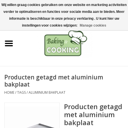
Wij willen graag cookies gebruiken om onze website en marketing activiteiten
Home
verder te optimaliseren en functies voor sociale media aan te bieden. Meer
0 Artikelen - €0,00
informatie is beschikbaar in onze privacy verklaring . U kunt hier uw
Bak-& kookgerei
instellingen voor cookies wijzigen:
Manage cookies
Machines & onderdelen
Chocolade & ijsbereiding
RVS/Inox
Producten getagd met aluminium
bakplaat
Hygiëne & opslag
HOME
/
TAGS
/
ALUMINIUM BAKPLAAT
Grondstoffen & Presentatie
Producten getagd
met aluminium
Acties
bakplaat