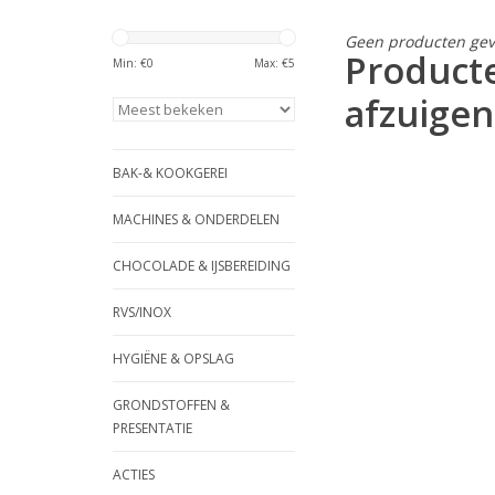
Geen producten gev
Product
Min: €
0
Max: €
5
afzuigen
BAK-& KOOKGEREI
MACHINES & ONDERDELEN
CHOCOLADE & IJSBEREIDING
RVS/INOX
HYGIËNE & OPSLAG
GRONDSTOFFEN &
PRESENTATIE
ACTIES