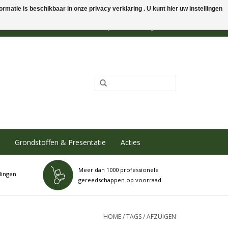
rmatie is beschikbaar in onze privacy verklaring . U kunt hier uw instellingen
0 Artikelen - €0,00
Mijn account / Registreren
Grondstoffen & Presentatie
Acties
Meer dan 1000 professionele
dingen
gereedschappen op voorraad
HOME
/
TAGS
/
AFZUIGEN