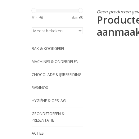
Geen producten gev
Product
Min: €
0
Max: €
5
aanmaak
BAK-& KOOKGEREI
MACHINES & ONDERDELEN
CHOCOLADE & IJSBEREIDING
RVS/INOX
HYGIËNE & OPSLAG
GRONDSTOFFEN &
PRESENTATIE
ACTIES