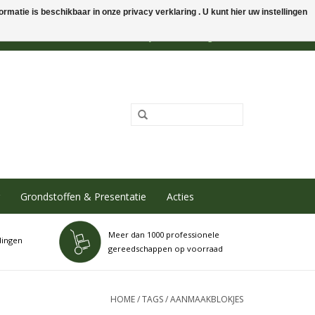
rmatie is beschikbaar in onze privacy verklaring . U kunt hier uw instellingen
0 Artikelen - €0,00
Mijn account / Registreren
Grondstoffen & Presentatie
Acties
Meer dan 1000 professionele
dingen
gereedschappen op voorraad
HOME
/
TAGS
/
AANMAAKBLOKJES