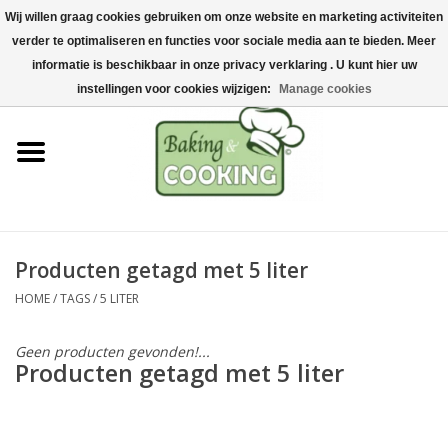
Wij willen graag cookies gebruiken om onze website en marketing activiteiten
Home
verder te optimaliseren en functies voor sociale media aan te bieden. Meer
0 Artikelen - €0,00
informatie is beschikbaar in onze privacy verklaring . U kunt hier uw
Bak-& kookgerei
instellingen voor cookies wijzigen:
Manage cookies
Machines & onderdelen
Chocolade & ijsbereiding
RVS/Inox
Producten getagd met 5 liter
HOME
/
TAGS
/
5 LITER
Hygiëne & opslag
Geen producten gevonden!...
Grondstoffen & Presentatie
Producten getagd met 5 liter
Acties