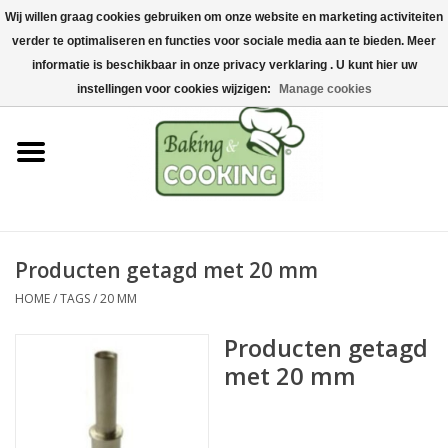
Wij willen graag cookies gebruiken om onze website en marketing activiteiten
Home
verder te optimaliseren en functies voor sociale media aan te bieden. Meer
0 Artikelen - €0,00
informatie is beschikbaar in onze privacy verklaring . U kunt hier uw
Bak-& kookgerei
instellingen voor cookies wijzigen:
Manage cookies
Machines & onderdelen
Chocolade & ijsbereiding
RVS/Inox
Producten getagd met 20 mm
HOME
/
TAGS
/
20 MM
Hygiëne & opslag
Producten getagd
Grondstoffen & Presentatie
met 20 mm
Acties