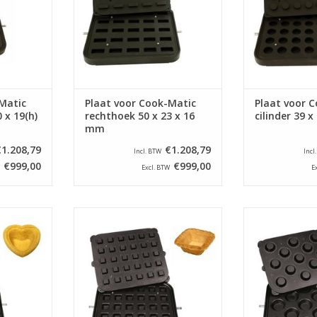
Matic
Plaat voor Cook-Matic
Plaat voor 
 x 19(h)
rechthoek 50 x 23 x 16
cilinder 39 
mm
€1.208,79
€1.208,79
Incl. BTW
Incl
€999,00
€999,00
Excl. BTW
E
or de Cook-
Bakplaat speciaal voor de Cook-
Bakplaat specia
achine.
Matic tartelettemachine.
Matic tarte
NKELWAGEN
TOEVOEGEN AAN WINKELWAGEN
TOEVOEGEN AA