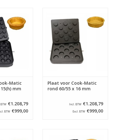
al voor de Cook-
Bakplaat speciaal voor de Cook-
lettemachine.
Matic tartelettemachine.
N WINKELWAGEN
TOEVOEGEN AAN WINKELWAGEN
Cook-Matic
Plaat voor Cook-Matic
x 15(h) mm
rond 60/55 x 16 mm
€1.208,79
€1.208,79
. BTW
Incl. BTW
€999,00
€999,00
xcl. BTW
Excl. BTW
al voor de Cook-
Bakplaat speciaal voor de Cook-
lettemachine.
Matic tartelettemachine.