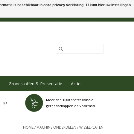
rmatie is beschikbaar in onze privacy verklaring . U kunt hier uw instellingen
0 Artikelen - €0,00
Mijn account / Registreren
Grondstoffen & Presentatie
Acties
Meer dan 1000 professionele
dingen
gereedschappen op voorraad
HOME
/
MACHINE ONDERDELEN
/
WISSELPLATEN