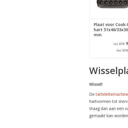
Plaat voor Cook-
hart 51x46/33x30
mm
Incl. BTW
Excl. BTW
Wisselpl
Wissel!
De
tartelettemachin
hartvormen tot sterv
Vraag dan aan een va
gemaakt kan worden