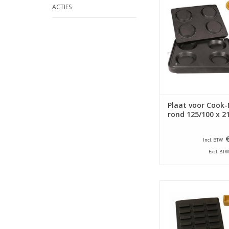
ACTIES
TOEVOEGEN AAN WI
Plaat voor Cook-
rond 125/100 x 2
Incl. BTW
Excl. BTW
Bakplaat speciaal vo
Matic tartelettem
TOEVOEGEN AAN WI