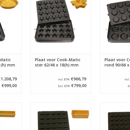
NKELWAGEN
TOEVOEGEN AAN WINKELWAGEN
TOEVOEGEN AA
Matic
Plaat voor Cook-Matic
Plaat voor 
1(h) mm
ster 62/46 x 18(h) mm
rond 90/66 
€1.208,79
€966,79
Incl. BTW
Incl
€999,00
€799,00
Excl. BTW
E
or de Cook-
Bakplaat speciaal voor de Cook-
Bakplaat specia
achine.
Matic tartelettemachine.
Matic tarte
NKELWAGEN
TOEVOEGEN AAN WINKELWAGEN
TOEVOEGEN AA