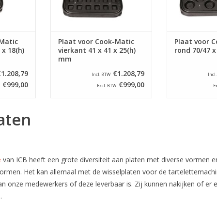
Matic
Plaat voor Cook-Matic
Plaat voor 
 x 18(h)
vierkant 41 x 41 x 25(h)
rond 70/47 x
mm
€1.208,79
€1.208,79
Incl. BTW
Incl
€999,00
€999,00
Excl. BTW
E
aten
e
van ICB heeft een grote diversiteit aan platen met diverse vormen 
ormen. Het kan allemaal met de wisselplaten voor de tartelettemachi
n onze medewerkers of deze leverbaar is. Zij kunnen nakijken of er ee
.