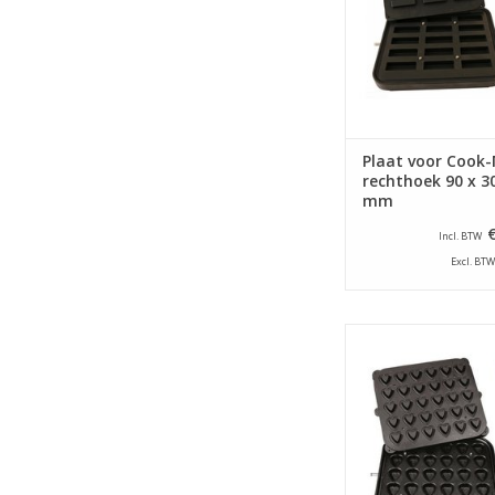
Plaat voor Cook-
rechthoek 90 x 30
mm
Incl. BTW
Excl. BTW
Bakplaat speciaal vo
Matic tartelettem
TOEVOEGEN AAN WI