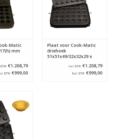
Cook-Matic
Plaat voor Cook-Matic
x 17(h) mm
driehoek
51x51x49/32x32x29 x
18(h) mm
€1.208,79
€1.208,79
. BTW
Incl. BTW
€999,00
€999,00
xcl. BTW
Excl. BTW
al voor de Cook-
lettemachine.
N WINKELWAGEN