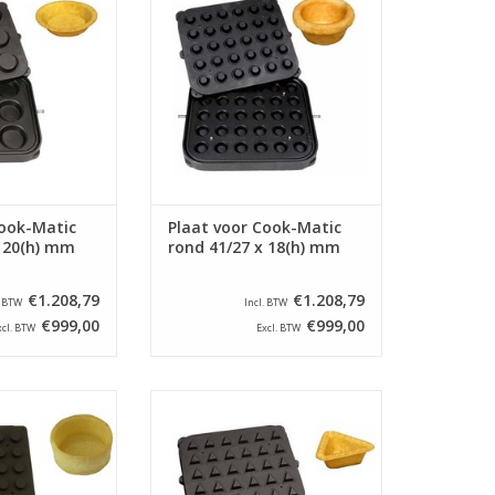
N WINKELWAGEN
TOEVOEGEN AAN WINKELWAGEN
Cook-Matic
Plaat voor Cook-Matic
x 20(h) mm
rond 41/27 x 18(h) mm
€1.208,79
€1.208,79
. BTW
Incl. BTW
€999,00
€999,00
xcl. BTW
Excl. BTW
al voor de Cook-
Bakplaat speciaal voor de Cook-
lettemachine.
Matic tartelettemachine.
N WINKELWAGEN
TOEVOEGEN AAN WINKELWAGEN