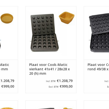
or de Cook-
Bakplaat speciaal voor de Cook-
Bakplaat specia
achine.
Matic tartelettemachine.
Matic tarte
NKELWAGEN
TOEVOEGEN AAN WINKELWAGEN
TOEVOEGEN AA
Matic
Plaat voor Cook-Matic
Plaat voor 
h) mm
vierkant 41x41 / 28x28 x
rond 49/38 
20 (h) mm
€1.208,79
€1.208,79
Incl. BTW
Incl
€999,00
€999,00
Excl. BTW
E
or de Cook-
Bakplaat speciaal voor de Cook-
Bakplaat specia
achine.
Matic tartelettemachine.
Matic tarte