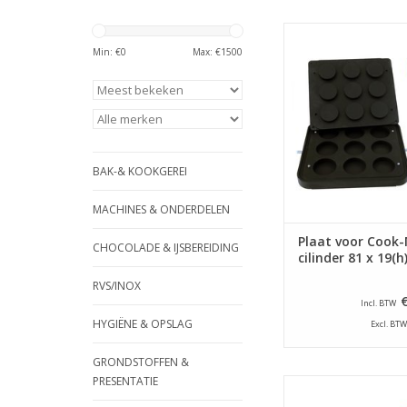
Bakplaat speciaal vo
Matic tartelettem
Min: €
0
Max: €
1500
TOEVOEGEN AAN WI
BAK-& KOOKGEREI
MACHINES & ONDERDELEN
Plaat voor Cook-
CHOCOLADE & IJSBEREIDING
cilinder 81 x 19(
RVS/INOX
Incl. BTW
HYGIËNE & OPSLAG
Excl. BTW
GRONDSTOFFEN &
PRESENTATIE
Bakplaat speciaal vo
Matic tartelettem