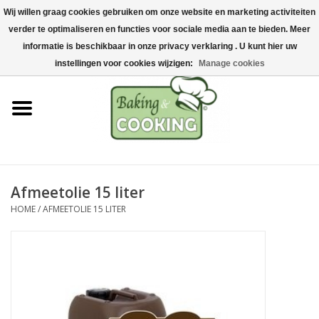
Wij willen graag cookies gebruiken om onze website en marketing activiteiten
Home
verder te optimaliseren en functies voor sociale media aan te bieden. Meer
0 Artikelen - €0,00
informatie is beschikbaar in onze privacy verklaring . U kunt hier uw
Bak-& kookgerei
instellingen voor cookies wijzigen:
Manage cookies
Machines & onderdelen
Chocolade & ijsbereiding
RVS/Inox
Afmeetolie 15 liter
HOME
/
AFMEETOLIE 15 LITER
Hygiëne & opslag
Grondstoffen & Presentatie
Acties