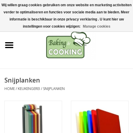
Wij willen graag cookies gebruiken om onze website en marketing activiteiten
Home
verder te optimaliseren en functies voor sociale media aan te bieden. Meer
0 Artikelen - €0,00
informatie is beschikbaar in onze privacy verklaring . U kunt hier uw
Bak-& kookgerei
instellingen voor cookies wijzigen:
Manage cookies
Machines & onderdelen
Chocolade & ijsbereiding
RVS/Inox
Snijplanken
HOME
/
KEUKENGEREI
/
SNIJPLANKEN
Hygiëne & opslag
Grondstoffen & Presentatie
Acties