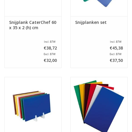
Snijplank CaterChef 60
Snijplanken set
x 35 x 2 (h) cm
Incl. BTW
Incl. BTW
€38,72
€45,38
Excl. BTW
Excl. BTW
€32,00
€37,50