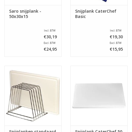
Saro snijplank -
Snijplank CaterChef
50x30x15
Basic
Incl. BTW
Incl. BTW
€30,19
€19,30
Excl. BTW
Excl. BTW
€24,95
€15,95
Snijplanken standaard
Snijplank CaterChef 50