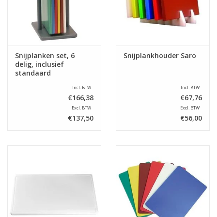
Snijplanken set, 6
Snijplankhouder Saro
delig, inclusief
standaard
Incl. BTW
Incl. BTW
€166,38
€67,76
Excl. BTW
Excl. BTW
€137,50
€56,00