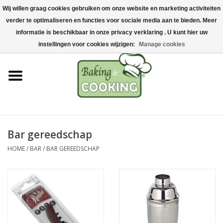
Wij willen graag cookies gebruiken om onze website en marketing activiteiten
Home
verder te optimaliseren en functies voor sociale media aan te bieden. Meer
0 Artikelen - €0,00
informatie is beschikbaar in onze privacy verklaring . U kunt hier uw
Bak-& kookgerei
instellingen voor cookies wijzigen:
Manage cookies
Machines & onderdelen
Chocolade & ijsbereiding
RVS/Inox
Bar gereedschap
HOME
/
BAR
/
BAR GEREEDSCHAP
Hygiëne & opslag
Grondstoffen & Presentatie
Acties