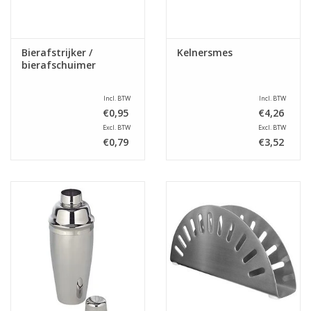
Bierafstrijker /
Kelnersmes
bierafschuimer
Incl. BTW
Incl. BTW
€0,95
€4,26
Excl. BTW
Excl. BTW
€0,79
€3,52