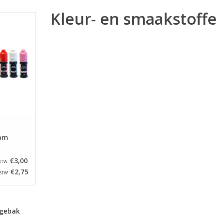
Kleur- en smaakstoff
rse leuke
het kleuren
oom of
NKELWAGEN
ram
€3,00
 BTW
€2,75
 BTW
 gebak