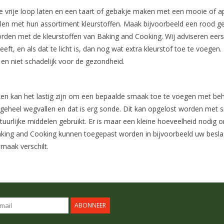
t de vrije loop laten en een taart of gebakje maken met een mooie of ap
len met hun assortiment kleurstoffen. Maak bijvoorbeeld een rood g
den met de kleurstoffen van Baking and Cooking. Wij adviseren eerst 
eeft, en als dat te licht is, dan nog wat extra kleurstof toe te voeg
 en niet schadelijk voor de gezondheid.
en kan het lastig zijn om een bepaalde smaak toe te voegen met beh
ijn geheel wegvallen en dat is erg sonde. Dit kan opgelost worden met
uurlijke middelen gebruikt. Er is maar een kleine hoeveelheid nodig
ing and Cooking kunnen toegepast worden in bijvoorbeeld uw beslag,
smaak verschilt.
ABONNEER