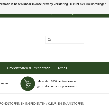
rmatie is beschikbaar in onze privacy verklaring . U kunt hier uw instellingen
0 Artikelen - €0,00
Mijn account / Registreren
Grondstoffen & Presentatie
Acties
Meer dan 1000 professionele
dingen
gereedschappen op voorraad
RONDSTOFFEN EN INGREDIËNTEN
/
KLEUR- EN SMAAKSTOFFEN