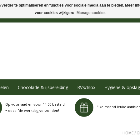
verder te optimaliseren en functies voor sociale media aan te bieden. Meer info
voor cookies wijzigen:
Manage cookies
elen
Chocolade & ijsbereiding
RVS/Inox
Hygiëne & opslag
Op voorraad en voor 14:00 besteld
Elke maand leuke aanbie
= dezelfde werkdag verzonden!
HOME
/
G