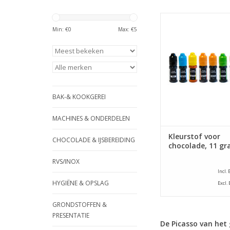
Kleurstoffen in dive
kleuren. Ideaal voor 
Min: €
0
Max: €
5
van uw beslag, r
decoratie.
TOEVOEGEN AAN WI
BAK-& KOOKGEREI
MACHINES & ONDERDELEN
Kleurstof voor
CHOCOLADE & IJSBEREIDING
chocolade, 11 g
RVS/INOX
Incl.
HYGIËNE & OPSLAG
Excl.
GRONDSTOFFEN &
PRESENTATIE
De Picasso van het