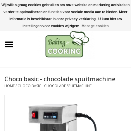
Wij willen graag cookies gebruiken om onze website en marketing activiteiten
Home
verder te optimaliseren en functies voor sociale media aan te bieden. Meer
0 Artikelen - €0,00
informatie is beschikbaar in onze privacy verklaring . U kunt hier uw
Bak-& kookgerei
instellingen voor cookies wijzigen:
Manage cookies
Machines & onderdelen
Chocolade & ijsbereiding
RVS/Inox
Choco basic - chocolade spuitmachine
HOME
/
CHOCO BASIC - CHOCOLADE SPUITMACHINE
Hygiëne & opslag
Grondstoffen & Presentatie
Acties