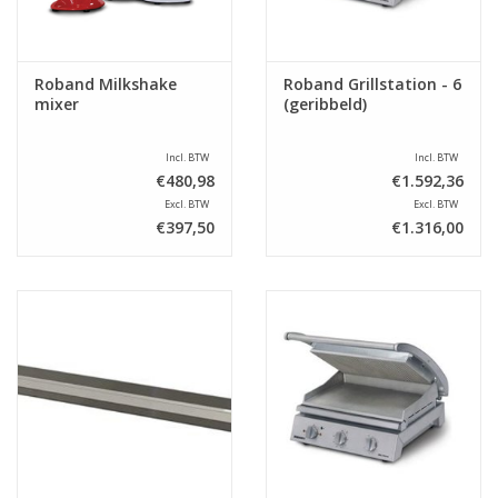
Roband Milkshake
Roband Grillstation - 6
mixer
(geribbeld)
Incl. BTW
Incl. BTW
€480,98
€1.592,36
Excl. BTW
Excl. BTW
€397,50
€1.316,00