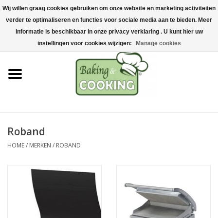
Wij willen graag cookies gebruiken om onze website en marketing activiteiten
Home
verder te optimaliseren en functies voor sociale media aan te bieden. Meer
0 Artikelen - €0,00
informatie is beschikbaar in onze privacy verklaring . U kunt hier uw
Bak-& kookgerei
instellingen voor cookies wijzigen:
Manage cookies
Machines & onderdelen
Chocolade & ijsbereiding
RVS/Inox
Roband
HOME
/
MERKEN
/
ROBAND
Hygiëne & opslag
Grondstoffen & Presentatie
Acties