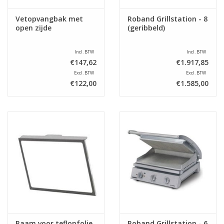
Vetopvangbak met
Roband Grillstation - 8
open zijde
(geribbeld)
Incl. BTW
Incl. BTW
€147,62
€1.917,85
Excl. BTW
Excl. BTW
€122,00
€1.585,00
Raam voor teflonfolie
Roband Grillstation - 6